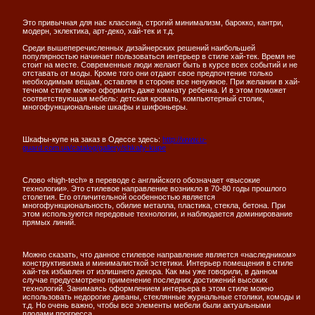
Это привычная для нас классика, строгий минимализм, барокко, кантри,
модерн, эклектика, арт-деко, хай-тек и т.д.
Среди вышеперечисленных дизайнерских решений наибольшей
популярностью начинает пользоваться интерьер в стиле хай-тек. Время не
стоит на месте. Современные люди желают быть в курсе всех событий и не
отставать от моды. Кроме того они отдают свое предпочтение только
необходимым вещам, оставляя в стороне все ненужное. При желании в хай-
течном стиле можно оформить даже комнату ребенка. И в этом поможет
соответствующая мебель: детская кровать, компьютерный столик,
многофункциональные шкафы и шифоньеры.
Шкафы-купе на заказ в Одессе здесь:
http://www.u-
guard.com.ua/catalog/gallery/shkafy-kupe
Слово «high-tech» в переводе с английского обозначает «высокие
технологии». Это стилевое направление возникло в 70-80 годы прошлого
столетия. Его отличительной особенностью является
многофункциональность, обилие металла, пластика, стекла, бетона. При
этом используются передовые технологии, и наблюдается доминирование
прямых линий.
Можно сказать, что данное стилевое направление является «наследником»
конструктивизма и минималисткой эстетики. Интерьер помещения в стиле
хай-тек избавлен от излишнего декора. Как мы уже говорили, в данном
случае предусмотрено применение последних достижений высоких
технологий. Занимаясь оформлением интерьера в этом стиле можно
использовать недорогие диваны, стеклянные журнальные столики, комоды и
т.д. Но очень важно, чтобы все элементы мебели были актуальными
плодами прогресса.