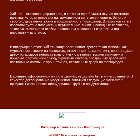
Хай-тек – стилевое направление, в котором преобладает скупая цветовая
палитра, которая основана на гармоничном сочетании черного, белого и
серого. Здесь очень важна и продуманность помещений. В такой комнате в
изобилии пустые плоскости и вертикальные линии. Свободные вертикали,
такие как жалюзи или стойки, в основном выполнены из стали, а вот
плоскости – из стекла.
В интерьере в стиле хай-тек чаще всего используется такая мебель. как
журнальные столики на колесиках, стеклянные полки и столы, перегородки и
двери из армированного стекла, стулья с металлическими спинками и
ножками, светильники с модулируемым светом, прозрачные двери-купе,
настольные лампы на кронштейнах, стеклянные двери на фотодиодах.
В комнате, оформленной в стиле хай-тек, не должно быть ничего лишнего. В
качестве декорирования могут использоваться следующие элементы:
предметы инженерного оборудования, трубы и воздухоотводы.
Интерьер в стиле хай-тек - Шкафы-купе
© 2007 Все права защищены.