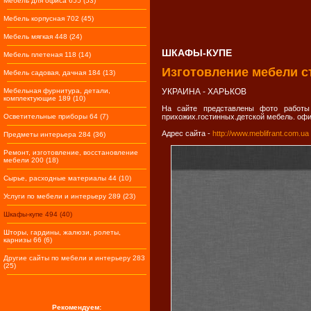
Мебель для офиса 655 (53)
Мебель корпусная 702 (45)
Мебель мягкая 448 (24)
ШКАФЫ-КУПЕ
Мебель плетеная 118 (14)
Изготовление мебели с
Мебель садовая, дачная 184 (13)
Мебельная фурнитура, детали,
УКРАИНА - ХАРЬКОВ
комплектующие 189 (10)
На сайте представлены фото работы 
Осветительные приборы 64 (7)
прихожих.гостинных.детской мебель. оф
Адрес сайта -
http://www.meblifrant.com.ua
Предметы интерьера 284 (36)
Ремонт, изготовление, восстановление
мебели 200 (18)
Сырье, расходные материалы 44 (10)
Услуги по мебели и интерьеру 289 (23)
Шкафы-купе 494 (40)
Шторы, гардины, жалюзи, ролеты,
карнизы 66 (6)
Другие сайты по мебели и интерьеру 283
(25)
Рекомендуем: