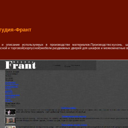
тудия-Франт
и описание используемых в производстве материалов.Производство:кухонь. шк
исной и торговой(корпусной)мебели.раздвижных дверей для шкафов и межкомнатные 