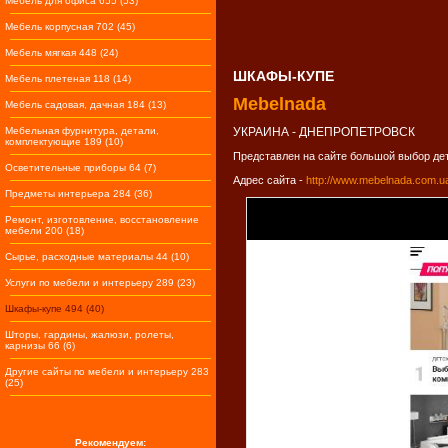
Мебель для офиса 655 (53)
Мебель корпусная 702 (45)
Мебель мягкая 448 (24)
ШКАФЫ-КУПЕ
Мебель плетеная 118 (14)
Mebelnada
Мебель садовая, дачная 184 (13)
Мебельная фурнитура, детали,
УКРАИНА - ДНЕПРОПЕТРОВСК
комплектующие 189 (10)
Представлен на сайте большой выбор детс
Осветительные приборы 64 (7)
Адрес сайта -
http://www.mebelnada.com.u
Предметы интерьера 284 (36)
Ремонт, изготовление, восстановление
мебели 200 (18)
Сырье, расходные материалы 44 (10)
Услуги по мебели и интерьеру 289 (23)
Шкафы-купе 494 (40)
Шторы, гардины, жалюзи, ролеты,
карнизы 66 (6)
Другие сайты по мебели и интерьеру 283
(25)
Рекомендуем: