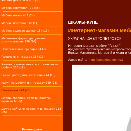
Мебель для офиса 655 (53)
Мебель корпусная 702 (45)
Мебель мягкая 448 (24)
ШКАФЫ-КУПЕ
Мебель плетеная 118 (14)
Инетернет-магазин меб
Мебель садовая, дачная 184 (13)
Мебельная фурнитура, детали,
УКРАИНА - ДНЕПРОПЕТРОВСК
комплектующие 189 (10)
Интернет-магазин мебели "Гудзон"
Осветительные приборы 64 (7)
предлагает Ортопедические матрасы тор
Велам, Матролюкс, Матрас-S и Акант и ка
Предметы интерьера 284 (36)
Адрес сайта -
http://goodzone.com.ua
Ремонт, изготовление, восстановление
мебели 200 (18)
Сырье, расходные материалы 44 (10)
Услуги по мебели и интерьеру 289 (23)
Шкафы-купе 494 (40)
Шторы, гардины, жалюзи, ролеты,
карнизы 66 (6)
Другие сайты по мебели и интерьеру 283
(25)
Рекомендуем: