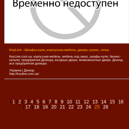
KeyLine - Шкафы-купе, корпусная мебель, двери, кухни , окна.
KeyLine.com.ua, корпусная мебель, мебель под заказ, шкафы-купе, бизнес-
каталог, предприятия Донецка, входные двери, межкомнатные двери. Донецк,
все предприятия донецка
Украина
|
Донецк
http://keyline.com.ua/
|
1
|
2
|
3
|
4
|
5
|
6
|
7
|
8
|
9
|
10
|
11
|
12
|
13
|
14
|
15
|
16
|
17
|
18
|
19
|
20
|
21
|
22
|
23
|
24
|
25
|
26
|