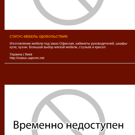
СТАТУС-МЕБЕЛЬ УДОВОЛЬСТВИЯ
Изготовление мебели под заказ.Офисная, кабинеты руководителей, шкафы-
купе, кухни. Большой выбор мягкой мебели, стульев и кресел
Украина
|
Киев
http://status.uaprom.net