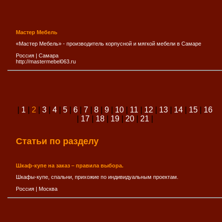
Мастер Мебель
«Мастер Мебель» - производитель корпусной и мягкой мебели в Самаре
Россия
|
Самара
http://mastermebel063.ru
|
1
|
2
|
3
|
4
|
5
|
6
|
7
|
8
|
9
|
10
|
11
|
12
|
13
|
14
|
15
|
16
|
17
|
18
|
19
|
20
|
21
|
Статьи по разделу
Шкаф-купе на заказ – правила выбора.
Шкафы-купе, спальни, прихожие по индивидуальным проектам.
Россия
|
Москва