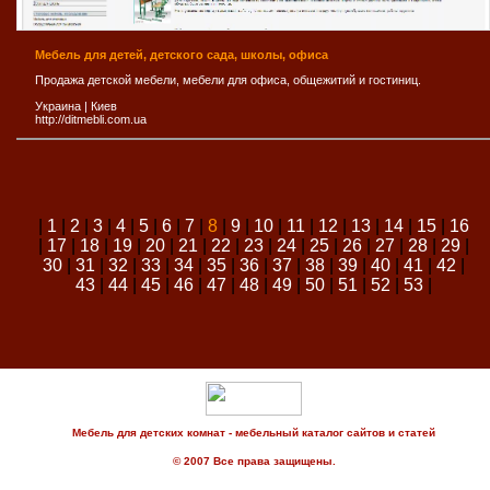
Мебель для детей, детского сада, школы, офиса
Продажа детской мебели, мебели для офиса, общежитий и гостиниц.
Украина
|
Киев
http://ditmebli.com.ua
|
1
|
2
|
3
|
4
|
5
|
6
|
7
|
8
|
9
|
10
|
11
|
12
|
13
|
14
|
15
|
16
|
17
|
18
|
19
|
20
|
21
|
22
|
23
|
24
|
25
|
26
|
27
|
28
|
29
|
30
|
31
|
32
|
33
|
34
|
35
|
36
|
37
|
38
|
39
|
40
|
41
|
42
|
43
|
44
|
45
|
46
|
47
|
48
|
49
|
50
|
51
|
52
|
53
|
Мебель для детских комнат - мебельный каталог сайтов и статей
© 2007 Все права защищены.