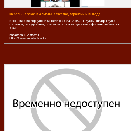
Мебель на заказ в Алматы. Качество, гарантии и выгода!
Изготовление корпусной мебели на заказ Алматы. Кухни, шкафы купе,
гостиные, гардеробные, прихожие, спальни, детские, офисная мебель на
заказ.
Казахстан
|
Алматы
http://Www.mebelonline.kz