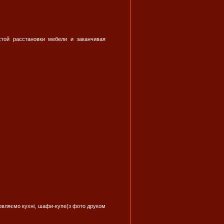
стой расстановки мебели и заканчивая
овляємо кухні, шафи-купе(з фото друком