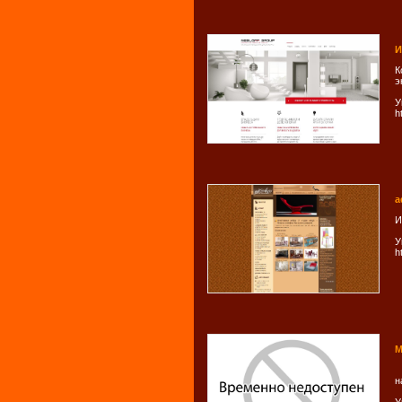
И
К
э
У
h
a
И
У
h
М
н