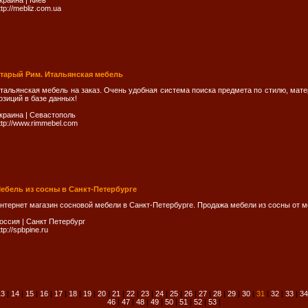
краина
|
Киев
ttp://mebliz.com.ua
тарый Рим. Итальянская мебель
тальянская мебель на заказ. Очень удобная система поиска предмета по стилю, мате
озиций в базе данных!
краина
|
Севастополь
ttp://www.rimmebel.com
ебель из сосны в Санкт-Петербурге
нтернет магазин сосновой мебели в Санкт-Петербурге. Продажа мебели из сосны от
оссия
|
Санкт Петербург
ttp://spbpine.ru
13
|
14
|
15
|
16
|
17
|
18
|
19
|
20
|
21
|
22
|
23
|
24
|
25
|
26
|
27
|
28
|
29
|
30
|
31
|
32
|
33
|
34
46
|
47
|
48
|
49
|
50
|
51
|
52
|
53
|