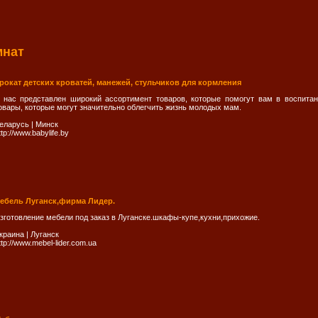
мнат
рокат детских кроватей, манежей, стульчиков для кормления
 нас представлен широкий ассортимент товаров, которые помогут вам в воспита
овары, которые могут значительно облегчить жизнь молодых мам.
еларусь
|
Минск
ttp://www.babylife.by
ебель Луганск,фирма Лидер.
зготовление мебели под заказ в Луганске.шкафы-купе,кухни,прихожие.
краина
|
Луганск
ttp://www.mebel-lider.com.ua