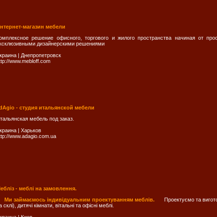
нтернет-магазин мебели
омплексное решение офисного, торгового и жилого пространства начиная от про
ксклюзивными дизайнерскими решениями
краина
|
Днепропетровск
ttp://www.mebloff.com
dAgio - студия итальянской мебели
тальянская мебель под заказ.
краина
|
Харьков
ttp://www.adagio.com.ua
ебліз - меблі на замовлення.
Ми займаємось індивідуальним проектуванням меблів.
Проектуємо та вигот
а склі), дитячі кімнати, вітальні та офісні меблі.