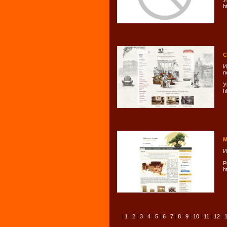
У
h
С
И
п
У
h
М
И
Р
h
|
1
|
2
|
3
|
4
|
5
|
6
|
7
|
8
|
9
|
10
|
11
|
12
|