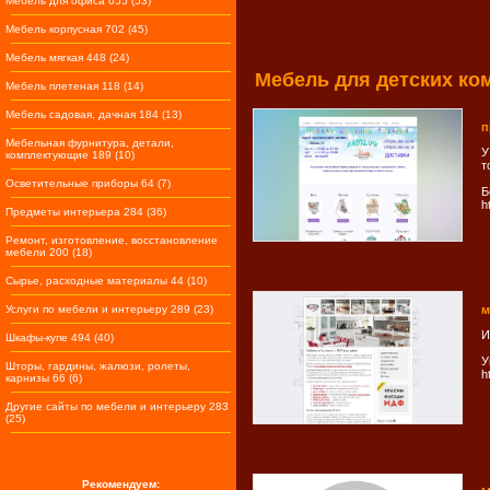
Мебель для офиса 655 (53)
Мебель корпусная 702 (45)
Мебель мягкая 448 (24)
Мебель для детских ко
Мебель плетеная 118 (14)
Мебель садовая, дачная 184 (13)
п
Мебельная фурнитура, детали,
У
комплектующие 189 (10)
т
Осветительные приборы 64 (7)
Б
h
Предметы интерьера 284 (36)
Ремонт, изготовление, восстановление
мебели 200 (18)
Сырье, расходные материалы 44 (10)
Услуги по мебели и интерьеру 289 (23)
м
И
Шкафы-купе 494 (40)
У
Шторы, гардины, жалюзи, ролеты,
h
карнизы 66 (6)
Другие сайты по мебели и интерьеру 283
(25)
Рекомендуем: