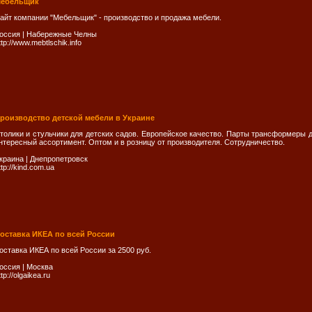
ебельщик
айт компании "Мебельщик" - производство и продажа мебели.
оссия
|
Набережные Челны
ttp://www.mebtlschik.info
роизводство детской мебели в Украине
толики и стульчики для детских садов. Европейское качество. Парты трансформеры 
нтересный ассортимент. Оптом и в розницу от производителя. Сотрудничество.
краина
|
Днепропетровск
ttp://kind.com.ua
оставка ИКЕА по всей России
оставка ИКЕА по всей России за 2500 руб.
оссия
|
Москва
ttp://olgaikea.ru