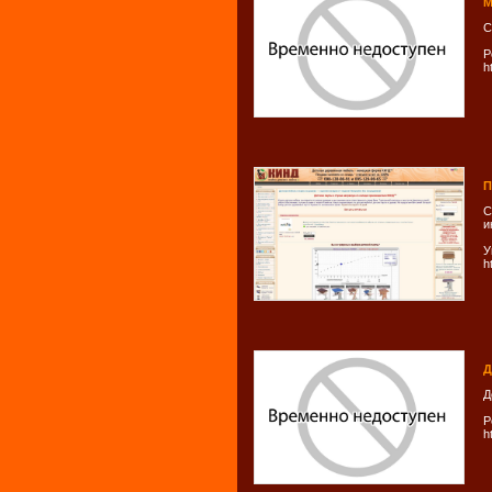
М
С
Р
h
П
С
и
У
h
Д
Д
Р
h