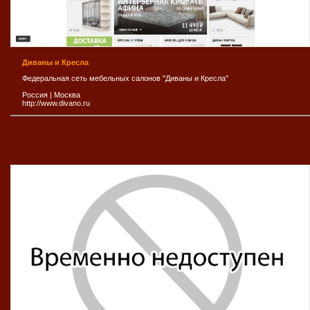
Диваны и Кресла
Федеральная сеть мебельных салонов "Диваны и Кресла"
Россия
|
Москва
http://www.divano.ru