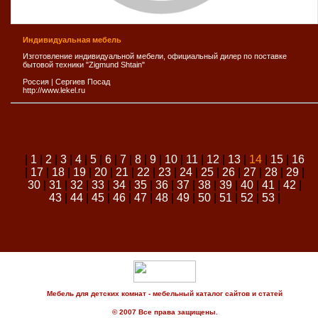
Индивидуальная мебель
Изготовление индивидуальной мебели, официальный дилер по поставке
бытовой техники "Zigmund Shtain"
Россия
|
Сергиев Посад
http://www.lekel.ru
|
1
|
2
|
3
|
4
|
5
|
6
|
7
|
8
|
9
|
10
|
11
|
12
|
13
|
14
|
15
|
16
|
17
|
18
|
19
|
20
|
21
|
22
|
23
|
24
|
25
|
26
|
27
|
28
|
29
|
30
|
31
|
32
|
33
|
34
|
35
|
36
|
37
|
38
|
39
|
40
|
41
|
42
|
43
|
44
|
45
|
46
|
47
|
48
|
49
|
50
|
51
|
52
|
53
|
Мебель для детских комнат - мебельный каталог сайтов и статей
© 2007 Все права защищены.