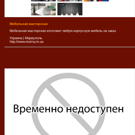
Мебельная мастерская
Мебельная мастерская изготовит любую корпусную мебель на заказ
Украина
|
Мариуполь
http://www.mstroy.in.ua