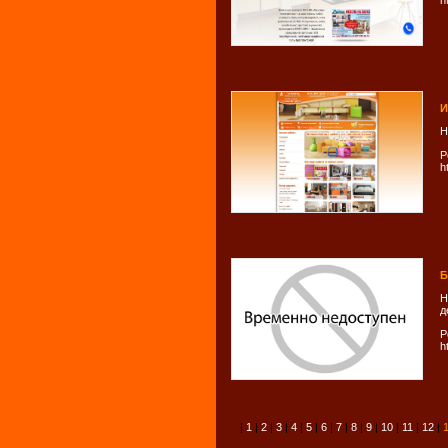
h
И
Н
Р
h
Б
Н
д
Р
h
|
1
|
2
|
3
|
4
|
5
|
6
|
7
|
8
|
9
|
10
|
11
|
12
|