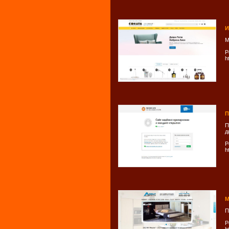
И
М
Р
h
П
П
д
Р
h
М
П
Р