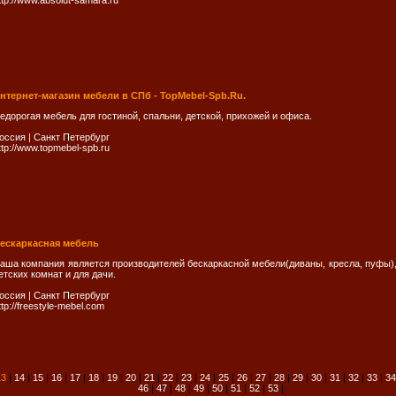
ttp://www.absolut-samara.ru
нтернет-магазин мебели в СПб - TopMebel-Spb.Ru.
едорогая мебель для гостиной, спальни, детской, прихожей и офиса.
оссия
|
Санкт Петербург
ttp://www.topmebel-spb.ru
ескаркасная мебель
аша компания является производителей бескаркасной мебели(диваны, кресла, пуфы),
етских комнат и для дачи.
оссия
|
Санкт Петербург
ttp://freestyle-mebel.com
13
|
14
|
15
|
16
|
17
|
18
|
19
|
20
|
21
|
22
|
23
|
24
|
25
|
26
|
27
|
28
|
29
|
30
|
31
|
32
|
33
|
34
46
|
47
|
48
|
49
|
50
|
51
|
52
|
53
|