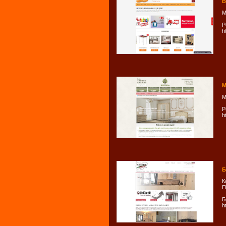
B
М
Р
ht
М
М
Р
h
Б
К
П
Б
h