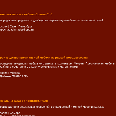
нтернет магазин мебели Соната-Спб
ы рады вам предложить удобную и современную мебель по невысокой цене!
оссия
|
Санкт Петербург
ttp://magazin-mebeli-spb.ru
роизводство премиальной мебели из редкой породы сосны
оследние тенденции мебельного рынка в коллекциях Мекран. Премиальная мебель 
изайны в сочетании с экологически чистыми материалами.
оссия
|
Москва
ttp://www.mekran.com/
ебель на заказ от производителя
роизводство и реализация корпусной, встраиваемой и мягкой мебели на заказ
оссия
|
Самара