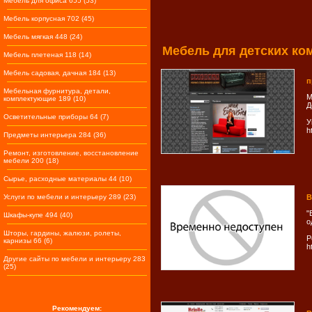
Мебель для офиса 655 (53)
Мебель корпусная 702 (45)
Мебель мягкая 448 (24)
Мебель для детских ко
Мебель плетеная 118 (14)
Мебель садовая, дачная 184 (13)
п
Мебельная фурнитура, детали,
М
комплектующие 189 (10)
Д
Осветительные приборы 64 (7)
У
h
Предметы интерьера 284 (36)
Ремонт, изготовление, восстановление
мебели 200 (18)
Сырье, расходные материалы 44 (10)
Услуги по мебели и интерьеру 289 (23)
В
"
Шкафы-купе 494 (40)
о
Шторы, гардины, жалюзи, ролеты,
Р
карнизы 66 (6)
h
Другие сайты по мебели и интерьеру 283
(25)
Рекомендуем: