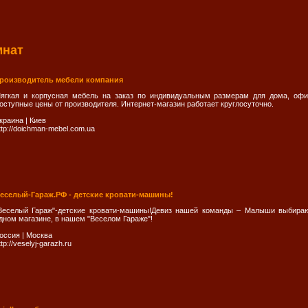
мнат
роизводитель мебели компания
ягкая и корпусная мебель на заказ по индивидуальным размерам для дома, офиса
оступные цены от производителя. Интернет-магазин работает круглосуточно.
краина
|
Киев
ttp://doichman-mebel.com.ua
еселый-Гараж.РФ - детские кровати-машины!
Веселый Гараж"-детские кровати-машины!Девиз нашей команды – Малыши выбир
дном магазине, в нашем "Веселом Гараже"!
оссия
|
Москва
ttp://veselyj-garazh.ru