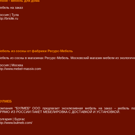
riolle - мебель для дома
ебель на заказ
оссия
|
Тула
tp://briolle.ru
ебель из сосны от фабрики Ресурс-Мебель
ебель из сосны в магазинах Ресурс-Мебель. Московский магазин мебели из экологич
оссия
|
Москва
ttp://www.mebel-massiv.com
УЛМЕБ
омпания "БУЛМЕБ" ООО предлагает эксклюзивная мебель на заказ – мебель п
РЯМО ИЗ РОССИИ ПАКЕТ МЕБЕЛИРОВКА С ДОСТАВКОЙ И УСТАНОВКОЙ.
олгария
|
Бургас
ttp://www.bulmeb.com/