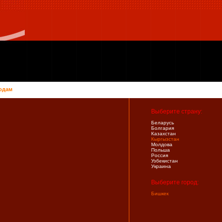
одам
Выберите страну:
Беларусь
Болгария
Казахстан
Кыргызстан
Молдова
Польша
Россия
Узбекистан
Украина
Выберите город:
Бишкек