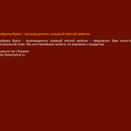
абрика Bykut - производитель кожаной мягкой мебели
абрика Bykut - производитель кожаной мягкой мебели – предлагает Вам качес
атуральной кожи. Мы изготавливаем мебель по мировым стандартам.
ыргызстан
|
Бишкек
ttp://www.bykut.ru