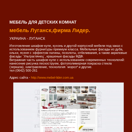
МЕБЕЛЬ ДЛЯ ДЕТСКИХ КОМНАТ
мебель Луганск,фирма Лидер.
УКРАИНА - ЛУГАНСК
Изготовление шкафов-купе, кухонь и другой корпусной мебели под заказ с
использованием фурнитуры премиум класса. Мебельные фасады из дуба,
ольхи, ясеня с эффектом патины, позолоты, отбеливания, а также акриловые
фасады `Ультраглянец`, крашеные фасады МДФ.
Витражная часть шкафов-купе с использованием современных технологий:
нанесение рисунка пескоструем, фотополимерная покраска стекла
(зеркала), химтравление, технология `мороз* и другие.
тел (0642) 500-261
Адрес сайта -
http://www.mebel-lider.com.ua