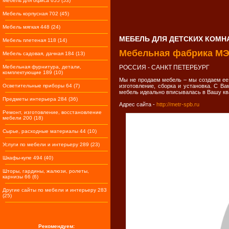
Мебель для офиса 655 (53)
Мебель корпусная 702 (45)
Мебель мягкая 448 (24)
МЕБЕЛЬ ДЛЯ ДЕТСКИХ КОМН
Мебель плетеная 118 (14)
Мебельная фабрика М
Мебель садовая, дачная 184 (13)
Мебельная фурнитура, детали,
РОССИЯ - САНКТ ПЕТЕРБУРГ
комплектующие 189 (10)
Мы не продаем мебель – мы создаем ее 
Осветительные приборы 64 (7)
изготовление, сборка и установка. С Ва
мебель идеально вписывалась в Вашу ква
Предметы интерьера 284 (36)
Адрес сайта -
http://metr-spb.ru
Ремонт, изготовление, восстановление
мебели 200 (18)
Сырье, расходные материалы 44 (10)
Услуги по мебели и интерьеру 289 (23)
Шкафы-купе 494 (40)
Шторы, гардины, жалюзи, ролеты,
карнизы 66 (6)
Другие сайты по мебели и интерьеру 283
(25)
Рекомендуем: