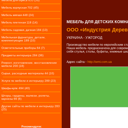
Мебель для офиса 655 (53)
Мебель корпусная 702 (45)
Мебель мягкая 448 (24)
МЕБЕЛЬ ДЛЯ ДЕТСКИХ КОМН
Мебель плетеная 118 (14)
ООО «Индустрия Дерев
Мебель садовая, дачная 184 (13)
Мебельная фурнитура, детали,
УКРАИНА - УЖГОРОД
комплектующие 189 (10)
Производство мебели по европейским ста
Осветительные приборы 64 (7)
Наша мебель предназначена для совреме
себя стулья, столы, буфеты, книжные шк
Предметы интерьера 284 (36)
Адрес сайта -
http://wmi.com.ua
Ремонт, изготовление, восстановление
мебели 200 (18)
Сырье, расходные материалы 44 (10)
Услуги по мебели и интерьеру 289 (23)
Шкафы-купе 494 (40)
Шторы, гардины, жалюзи, ролеты,
карнизы 66 (6)
Другие сайты по мебели и интерьеру 283
(25)
Рекомендуем: