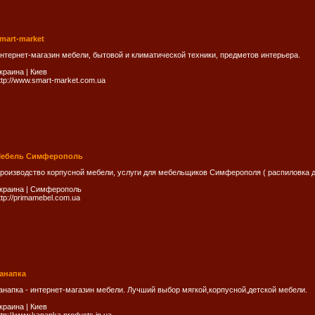
mart-market
нтернет-магазин мебели, бытовой и климатической техники, предметов интерьера.
краина
|
Киев
ttp://www.smart-market.com.ua
ебель Симферополь
роизводство корпусной мебели, услуги для мебельщиков Симферополя ( распиловка дсп
краина
|
Симферополь
ttp://primamebel.com.ua
анапка
анапка - интернет-магазин мебели. Лучший выбор мягкой,корпусной,детской мебели.
краина
|
Киев