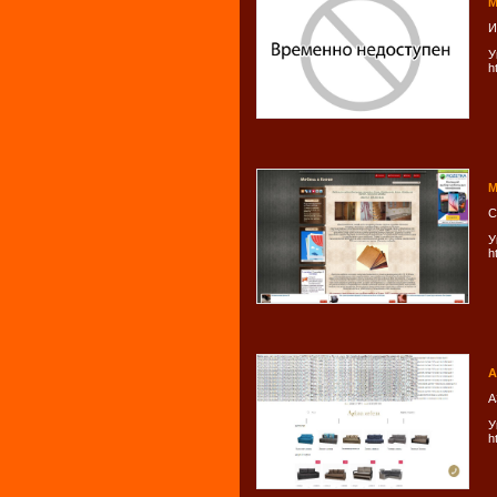
М
И
У
h
М
С
У
h
А
А
У
h