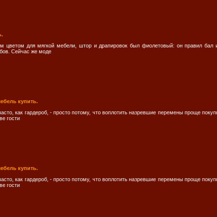
.
 цветом для мягкой мебели, штор и драпировок был фиолетовый: он правил бал и
бов. Сейчас же моде
ебель купить.
асто, как гардероб, - просто потому, что воплотить назревшие перемены проще поку
ве гости
ебель купить.
асто, как гардероб, - просто потому, что воплотить назревшие перемены проще поку
ве гости