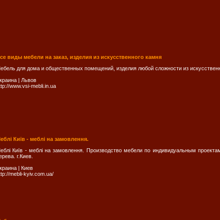
се виды мебели на заказ, изделия из искусственного камня
ебель для дома и общественных помещений, изделия любой сложности из искусственн
краина
|
Львов
ttp://www.vsi-mebli.in.ua
еблі Київ - меблі на замовлення.
еблі Київ - меблі на замовлення. Производство мебели по индивидуальным проекта
ерева. г.Киев.
краина
|
Киев
ttp://mebli-kyiv.com.ua/