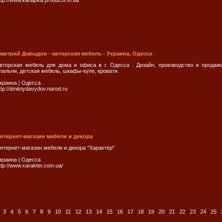
ttp://www.kanapka.products.in.ua
митрий Давыдов - авторская мебель - Украина, Одесса
вторская мебель для дома и офиса в г. Одесса . Дизайн, производство и продаж
пальни, детская мебель, шкафы-купе, кровати.
краина
|
Одесса
ttp://dmitriydavydov.narod.ru
нтернет-магазин мебели и декора
нтернет-магазин мебели и декора "Характер"
краина
|
Одесса
ttp://www.xarakter.com.ua/
|
3
|
4
|
5
|
6
|
7
|
8
|
9
|
10
|
11
|
12
|
13
|
14
|
15
|
16
|
17
|
18
|
19
|
20
|
21
|
22
|
23
|
24
|
25
|