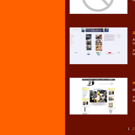
h
Д
А
с
У
h
И
И
У
h
|
1
|
2