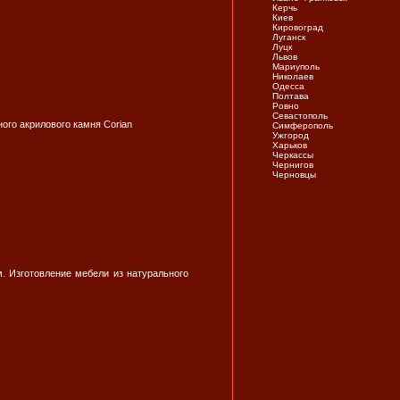
Керчь
Киев
Кировоград
Луганск
Луцк
Львов
Мариуполь
Николаев
Одесса
Полтава
Ровно
Севастополь
ого акрилового камня Corian
Симферополь
Ужгород
Харьков
Черкассы
Чернигов
Черновцы
м. Изготовление мебели из натурального