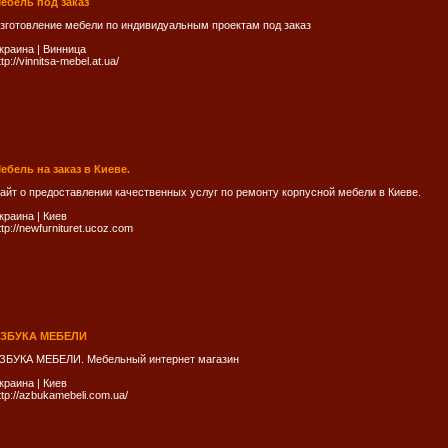
ебель под заказ
зготовление мебели по индивидуальным проектам под заказ
краина
|
Винница
ttp://vinnitsa-mebel.at.ua/
ебель на заказ в Киеве.
айт о предоставлении качественных услуг по ремонту корпусной мебели в Киеве.
краина
|
Киев
ttp://newfurnituret.ucoz.com
ЗБУКА МЕБЕЛИ
ЗБУКА МЕБЕЛИ. Мебельный интернет магазин
краина
|
Киев
ttp://azbukamebeli.com.ua/