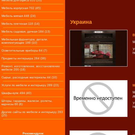
Мебель для офиса 655 (53)
Мебель корпусная 702 (45)
Мебель мягкая 448 (24)
Украина
Мебель плетеная 118 (14)
Мебель садовая, дачная 184 (13)
В
Мебельная фурнитура, детали,
М
комплектующие 189 (10)
У
Осветительные приборы 64 (7)
h
Предметы интерьера 284 (36)
Ремонт, изготовление, восстановление
мебели 200 (18)
Сырье, расходные материалы 44 (10)
Услуги по мебели и интерьеру 289 (23)
М
М
Шкафы-купе 494 (40)
д
Шторы, гардины, жалюзи, ролеты,
У
карнизы 66 (6)
h
Другие сайты по мебели и интерьеру 283
(25)
Рекомендуем: