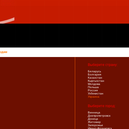
одам
Выберите страну:
Беларусь
Болгария
Казахстан
Кыргызстан
Молдова
Польша
Россия
Узбекистан
Украина
Выберите город:
Винница
Днепропетровск
Донецк
Житомир
Запорожье
Ивано-Франковск