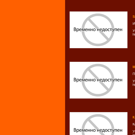
S
И
У
h
М
П
У
h
К
К
У