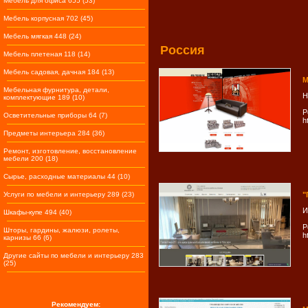
Мебель для офиса 655 (53)
Мебель корпусная 702 (45)
Мебель мягкая 448 (24)
Россия
Мебель плетеная 118 (14)
Мебель садовая, дачная 184 (13)
М
Мебельная фурнитура, детали,
Н
комплектующие 189 (10)
Р
Осветительные приборы 64 (7)
h
Предметы интерьера 284 (36)
Ремонт, изготовление, восстановление
мебели 200 (18)
Сырье, расходные материалы 44 (10)
Услуги по мебели и интерьеру 289 (23)
"
И
Шкафы-купе 494 (40)
Р
Шторы, гардины, жалюзи, ролеты,
h
карнизы 66 (6)
Другие сайты по мебели и интерьеру 283
(25)
Рекомендуем: