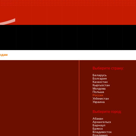
одам
Выберите страну:
Беларусь
Болгария
Казахстан
Кыргызстан
Молдова
Польша
Россия
Узбекистан
Украина
Выберите город:
Абакан
Архангельск
Барнаул
Брянск
Владивосток
Владимир