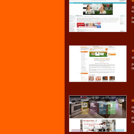
М
Л
к
Р
h
s
s
Р
h
М
Н
к
Р
h