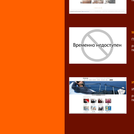
h
М
П
Р
h
И
И
Р
h