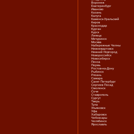
Воронеж
Екатеринбург
Иваново
Казань
Калуга
Каменск-Уральский
Киров
Краснодар
Курган
Курск
Липецк
Мичуринск
Москва
Набережные Челны
Нижневартовск
Нижний Новгород
Новороссийск
Новосибирск
Пенза
Пермь
Ростов-на-Дону
Рыбинск
Рязань
Самара
Санкт Петербург
Сергиев Посад
Смоленск
Сочи
Ставрополь
Сургут
Тверь
Тула
Ульяновск
Уфа
Хабаровск
Чебоксары
Челябинск
Ярослaвль