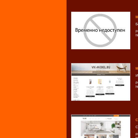
М
Б
Р
h
М
И
Р
h
С
С
Р