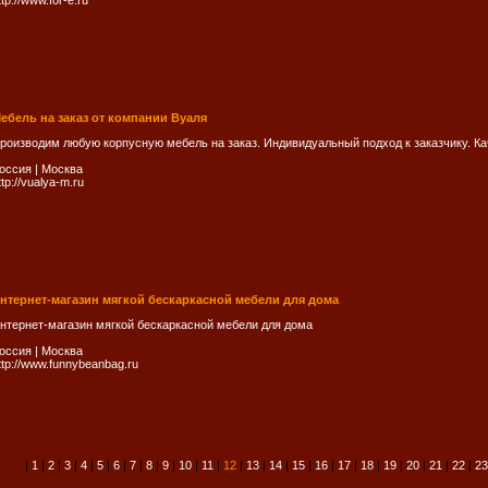
ttp://www.for-e.ru
ебель на заказ от компании Вуаля
роизводим любую корпусную мебель на заказ. Индивидуальный подход к заказчику. К
оссия
|
Москва
ttp://vualya-m.ru
нтернет-магазин мягкой бескаркасной мебели для дома
нтернет-магазин мягкой бескаркасной мебели для дома
оссия
|
Москва
ttp://www.funnybeanbag.ru
|
1
|
2
|
3
|
4
|
5
|
6
|
7
|
8
|
9
|
10
|
11
|
12
|
13
|
14
|
15
|
16
|
17
|
18
|
19
|
20
|
21
|
22
|
23