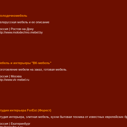
олодечномебель
елорусская мебель и ее описание
оссия
|
Ростов-на-Дону
ttp://www.molodechno.mebel.by
ебель и интерьеры "ВК-мебель"
зготовление мебели на заказ, готовая мебель.
оссия
|
Москва
ttp://www.vk-mebel.ru
тудия интерьера ForEst (Форест)
тудия интерьера, элитная мебель, кухни бытовая техника от известных европейских б
оссия
|
Екатеринбург