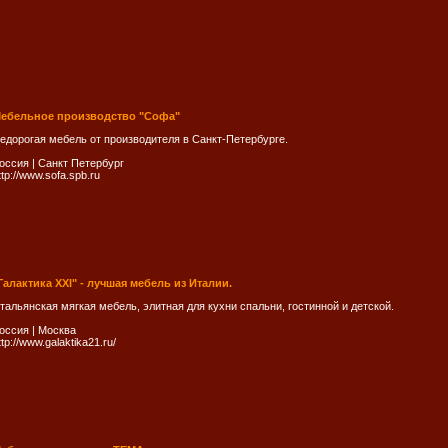
ебельное производство "Софа"
едорогая мебель от производителя в Санкт-Петербурге.
оссия
|
Санкт Петербург
ttp://www.sofa.spb.ru
Галактика XXI" - лучшая мебель из Италии.
тальянская мягкая мебель, элитная для кухни спальни, гостинной и детской.
оссия
|
Москва
ttp://www.galaktika21.ru/