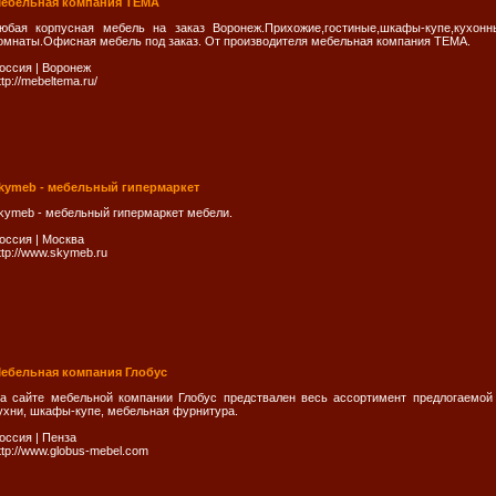
ебельная компания ТЕМА
юбая корпусная мебель на заказ Воронеж.Прихожие,гостиные,шкафы-купе,кухонны
омнаты.Офисная мебель под заказ. От производителя мебельная компания ТЕМА.
оссия
|
Воронеж
ttp://mebeltema.ru/
kymeb - мебельный гипермаркет
kymeb - мебельный гипермаркет мебели.
оссия
|
Москва
ttp://www.skymeb.ru
ебельная компания Глобус
а сайте мебельной компании Глобус предствален весь ассортимент предлогаемой 
ухни, шкафы-купе, мебельная фурнитура.
оссия
|
Пенза
ttp://www.globus-mebel.com