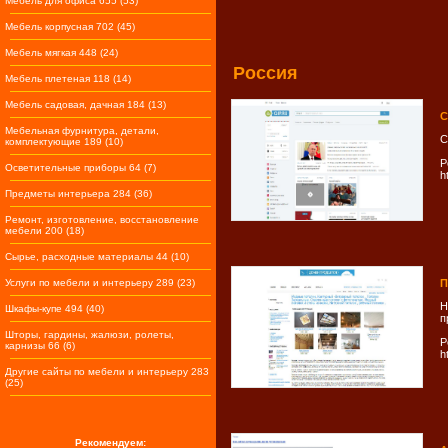
Мебель для офиса 655 (53)
Мебель корпусная 702 (45)
Мебель мягкая 448 (24)
Россия
Мебель плетеная 118 (14)
Мебель садовая, дачная 184 (13)
С
Мебельная фурнитура, детали,
С
комплектующие 189 (10)
Р
Осветительные приборы 64 (7)
h
Предметы интерьера 284 (36)
Ремонт, изготовление, восстановление
мебели 200 (18)
Сырье, расходные материалы 44 (10)
Услуги по мебели и интерьеру 289 (23)
П
Н
Шкафы-купе 494 (40)
п
Шторы, гардины, жалюзи, ролеты,
Р
карнизы 66 (6)
h
Другие сайты по мебели и интерьеру 283
(25)
Рекомендуем: