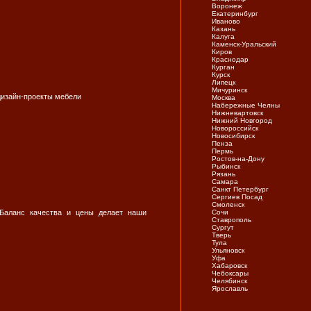
Воронеж
Екатеринбург
Иваново
Казань
Калуга
Каменск-Уральский
Киров
Краснодар
Курган
Курск
Липецк
Мичуринск
 дизайн-проекты мебели
Москва
Набережные Челны
Нижневартовск
Нижний Новгород
Новороссийск
Новосибирск
Пенза
Пермь
Ростов-на-Дону
Рыбинск
Рязань
Самара
Санкт Петербург
Сергиев Посад
Смоленск
 Баланс качества и цены делает наши
Сочи
Ставрополь
Сургут
Тверь
Тула
Ульяновск
Уфа
Хабаровск
Чебоксары
Челябинск
Ярослaвль