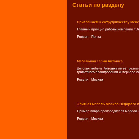
Статьи по разделу
Приглашаем к сотрудничеству Меб
Главный принцип работы компании «Эк
Россия
|
Пенза
Мебельная серия Антошка
Детская мебель Антошка имеет различ
грамотного планирования интерьера б
Россия
|
Москва
Элитная мебель Москва Недорого ht
Пример пиара производителя мебели П
Россия
|
Москва