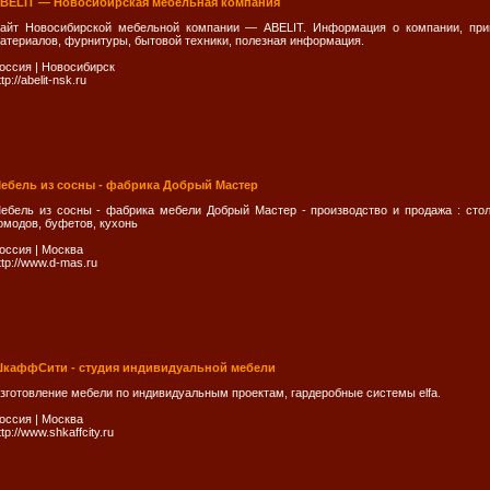
BELIT — Новосибирская мебельная компания
айт Новосибирской мебельной компании — ABELIT. Информация о компании, прим
атериалов, фурнитуры, бытовой техники, полезная информация.
оссия
|
Новосибирск
ttp://abelit-nsk.ru
ебель из сосны - фабрика Добрый Мастер
ебель из сосны - фабрика мебели Добрый Мастер - производство и продажа : столо
омодов, буфетов, кухонь
оссия
|
Москва
ttp://www.d-mas.ru
каффСити - студия индивидуальной мебели
зготовление мебели по индивидуальным проектам, гардеробные системы elfa.
оссия
|
Москва
ttp://www.shkaffcity.ru