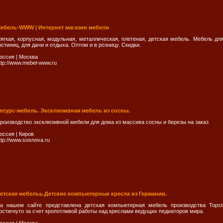
ебель-WWW | Интернет магазин мебели
ягкая, корпусная, модульная, металлическая, плетеная, детская мебель. Мебель для
остиниц, для дачи и отдыха. Оптом и в розницу. Скидки.
оссия
|
Москва
ttp://www.mebel-www.ru
есурс-мебель. Эксклюзивная мебель из сосны.
роизводство эксклюзивной мебели для дома из массива сосны и березы на заказ
оссия
|
Киров
ttp://www.sosnova.ru
етская мебельь.Детские компьютерные кресла из Германии.
а нашем сайте представлена детская компьютерная мебель производства Topst
остигнуто за счет кропотливой работы над креслами ведущих педиаторов мира.