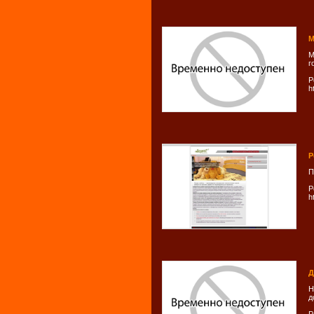
М
М
г
Р
h
Р
П
Р
h
Д
Н
д