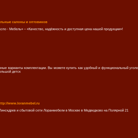
ельные салоны и оптовиков
спо - Мебель» – «Качество, надёжность и доступная цена нашей продукции»!
ные варианты комплектации. Вы можете купить как удобный и функциональный уголок
ольшой детск
tp://www.loranmebel.ru
инскдрев и сбытовой сети Лоранмебели в Москве в Медведково на Полярной 21