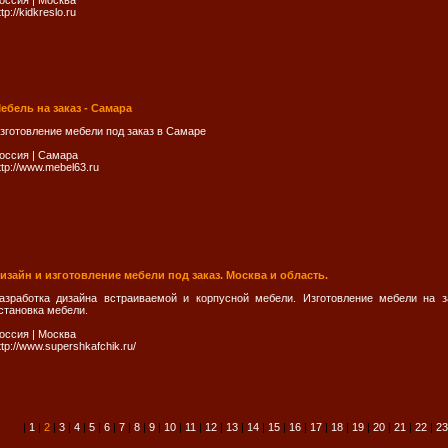
оссия
|
Москва
ttp://kidkreslo.ru
ебель на заказ - Самара
зготовление мебели под заказ в Самаре
оссия
|
Самара
ttp://www.mebel63.ru
изайн и изготовление мебели под заказ. Москва и область.
азработка дизайна встраиваемой и корпусной мебели. Изготовление мебели на 
становка мебели.
оссия
|
Москва
ttp://www.supershkafchik.ru/
|
1
|
2
|
3
|
4
|
5
|
6
|
7
|
8
|
9
|
10
|
11
|
12
|
13
|
14
|
15
|
16
|
17
|
18
|
19
|
20
|
21
|
22
|
23