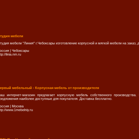
тудия мебели
тудия мебели "Линия" г.Чебоксары изготовление корпусной и мягкой мебели на заказ,
оссия
|
Чебоксары
ttp://linia.nm.ru
ервый мебельный - Корпусная мебель от производителя
аш интернет-магазин предлагает корпусную мебель собственного производства.
редложения наиболее доступные для покупателя. Доставка бесплатно.
оссия
|
Москва
ttp://www.1mebelniy.ru