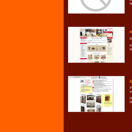
Р
h
М
И
Р
h
Д
Р
у
Р
h