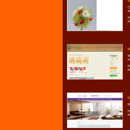
A
С
м
Р
h
М
М
к
Р
h
Ш
И
Р
h