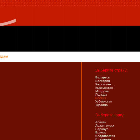
одам
Выберите страну:
Беларусь
Болгария
Казахстан
Кыргызстан
Молдова
Польша
Россия
Узбекистан
Украина
Выберите город:
Абакан
Архангельск
Барнаул
Брянск
Владивосток
Владимир