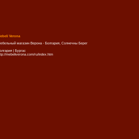
ebeli Verona
ебельный магазин Верона - Болгария, Солнечны Берег
олгария
|
Бургас
ttp://mebeliverona.com/ru/index.htm