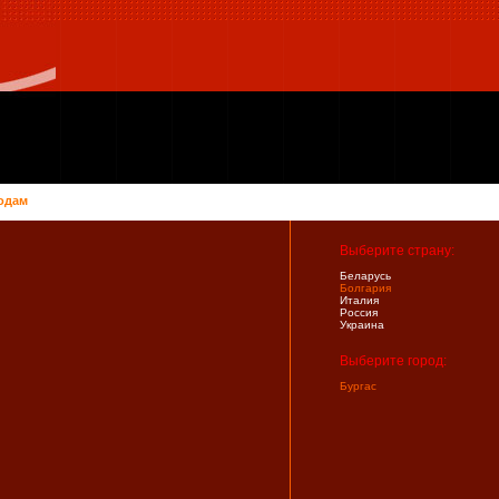
одам
Выберите страну:
Беларусь
Болгария
Италия
Россия
Украина
Выберите город:
Бургас