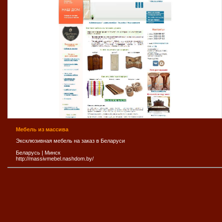
Мебель из массива
Эксклюзивная мебель на заказ в Беларуси
Беларусь
|
Минск
http://massivmebel.nashdom.by/