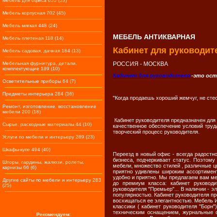
Мебель для офиса 655 (53)
Мебель корпусная 702 (45)
Мебель мягкая 448 (24)
МЕБЕЛЬ АНТИКВАРНАЯ
Мебель плетеная 118 (14)
Кабинет для руководит
Мебель садовая, дачная 184 (13)
Мебельная фурнитура, детали,
РОССИЯ - МОСКВА
комплектующие 189 (10)
Кабинет для руководителя
-это ост
Осветительные приборы 64 (7)
Предметы интерьера 284 (36)
"Когда продаешь хороший жемчуг, не сте
Ремонт, изготовление, восстановление
мебели 200 (18)
Кабинет руководителя предназначен для
Сырье, расходные материалы 44 (10)
качественное обеспечение условий тру
творческий процесс руководителя.
Услуги по мебели и интерьеру 289 (23)
Шкафы-купе 494 (40)
Переезд в новый офис - всегда радостн
бизнеса, подчеркивает статус. Поэтому
Шторы, гардины, жалюзи, ролеты,
мебели, множество стилей , различные ц
карнизы 66 (6)
приятно удивлены широким ассортимент
удобно и приятно. Мы предлагаем вам м
Другие сайты по мебели и интерьеру 283
до премиум класса: кабинет руководит
(25)
руководителя "Премьер"... В наличии - 
популярностью. Кабинет руководителя п
восхищаться ее элегантностью. Мебель И
классики ( кабинет руководителя "Борн
техническим оснащением, журнальные с
Рекомендуем: