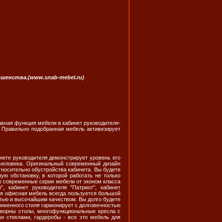
шенства.(www.snab-mebel.ru)
вная функция мебели в кабинет руководителя-
 Правильно подобранная мебель активизирует
нете руководителя демонстрирует уровень его
 человека. Оригинальный современный дизайн
тносительно обустройства кабинета. Вы будете
ю обстановку, в которой работать не только
е современные серии мебели от эконом класса
", кабинет руководителя "Патриот", кабинет
кая офисная мебель всегда пользуется большой
тью и высочайшим качеством. Вы долго будете
ременного стиля гармонирует с долговечностью
говорны столы, многофункциональные кресла с
и стеклами, гардеробы - все это мебель для