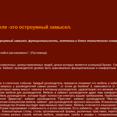
еля -это остроумный замысел.
роумный замысел, функциональность, эстетика и блеск технического совер
сняйся расхваливать". (Пословица)
 энергичных, целеустремленных людей, целью которых является успешный бизнес. Гла
да. Кабинет руководителя должен быть максимально функциональным и комфортным.
ое и хлопотное событие. Каждый руководитель прекрасно понимает,что мебель в каби
 запросы у руководителей самые разные " от кочки до Казбека" в зависимости от
ветовые гаммы внесут новизну в интерьер руководителя, удовлетворят его желание о
ом мебели для руководителя. Мебель в кабинет руководителя дарит вам комфортну
ебель руководителя , которая будет полностью отвечать вашим требованиям. Наиболе
еля "Директор", кабинет руководителя "Престиж", кабинет руководителя "Мастер
элитная итальянская мебель кабинет для руководителя крупного масштаба. Итальянс
роизводства Италии выглядит максимально престижно. Мебель отличается изысканнос
талии подчеркивает стабильность и успех компании. Есть кабинеты , где энергия сов
"). Компьютерные столы, столы эргономической формы, различные приставки, пере
толики разных стилей, мягкая мебель, греденции, тумбы и шкафы с тонированным