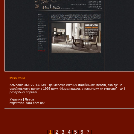
Miss Italia
Компанія «MISS ITALIA» - це мережа елітних італійських меблів, яка діє на
українському ринку з 1995 року. Фірма працює в напрямку як гуртової, так і
роздрібної торгівлі.
Украина
|
Львов
http://miss-italia.com.ua/
|
1
|
2
|
3
|
4
|
5
|
6
|
7
|