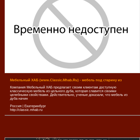
Мебельный ХАБ (www.Classic.Mhab.Ru) - мебель под старину из
Компания Мебельный ХАБ предлагает своим клиентам доступную
классическую мебель из цельного дуба, которая славится своими
целебными свойствами. Действительно, ученые доказали, что мебель из
дуба начин
Россия
|
Екатеринбург
http://classic.mhab.ru