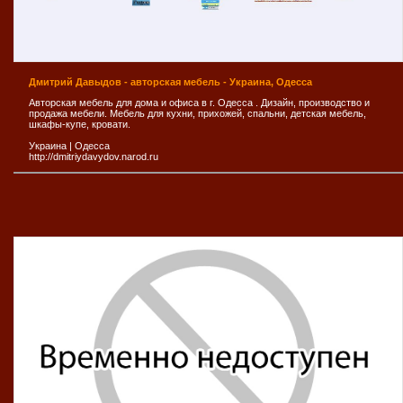
Дмитрий Давыдов - авторская мебель - Украина, Одесса
Авторская мебель для дома и офиса в г. Одесса . Дизайн, производство и
продажа мебели. Мебель для кухни, прихожей, спальни, детская мебель,
шкафы-купе, кровати.
Украина
|
Одесса
http://dmitriydavydov.narod.ru