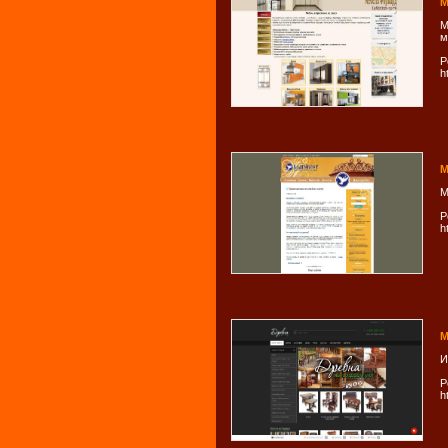
М
М
м
Р
h
М
М
Р
h
М
И
Р
h