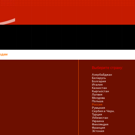
одам
Выберите страну:
Азербайджан
Беларусь
Болгария
Италия
Казахстан
Кыргызстан
Латвия
Молдова
Польша
Россия
Румыния
Сербия и Черн.
Турция
Узбекистан
Украина
Финляндия
Франция
Эстония