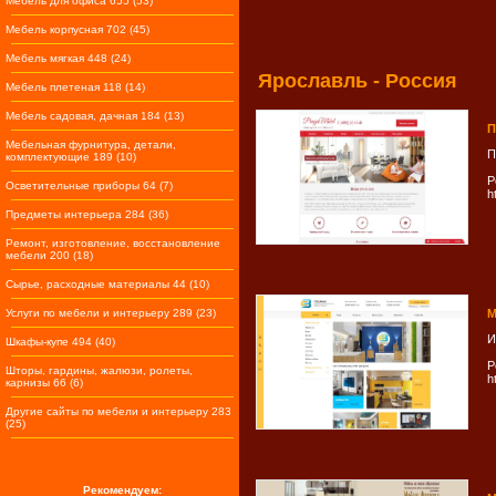
Мебель для офиса 655 (53)
Мебель корпусная 702 (45)
Мебель мягкая 448 (24)
Ярослaвль - Россия
Мебель плетеная 118 (14)
Мебель садовая, дачная 184 (13)
П
Мебельная фурнитура, детали,
П
комплектующие 189 (10)
Р
Осветительные приборы 64 (7)
h
Предметы интерьера 284 (36)
Ремонт, изготовление, восстановление
мебели 200 (18)
Сырье, расходные материалы 44 (10)
Услуги по мебели и интерьеру 289 (23)
М
И
Шкафы-купе 494 (40)
Р
Шторы, гардины, жалюзи, ролеты,
h
карнизы 66 (6)
Другие сайты по мебели и интерьеру 283
(25)
Рекомендуем: