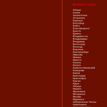
Выберите город:
Абакан
Анапа
Архангельск
Астрахань
Барнаул
Белгород
Бийск
Благовещенск
Братск
Брянск
Владивосток
Владикавказ
Владимир
Волгоград
Вологда
Воронеж
Екатеринбург
Иваново
Ижевск
Иркутск
Казань
Калуга
Каменск-Уральский
Кемерово
Киров
Краснодар
Красноярск
Курган
Курск
Липецк
Майкоп
Махачкала
Мичуринск
Москва
Мурманск
Набережные Челны
Нефтекамск