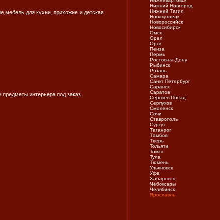
Нижневартовск
Нижний Новгород
Нижний Тагил
е,мебель для кухни, прихожие и детская
Новокузнецк
Новороссийск
Новосибирск
Омск
Орел
Орск
Пенза
Пермь
Ростов-на-Дону
Рыбинск
Рязань
Самара
Санкт Петербург
Саранск
Саратов
и предметы интерьера под заказ.
Сергиев Посад
Серпухов
Смоленск
Сочи
Ставрополь
Сургут
Таганрог
Тамбов
Тверь
Тольяти
Томск
Тула
Тюмень
Ульяновск
Уфа
Хабаровск
Чебоксары
Челябинск
Ярослaвль