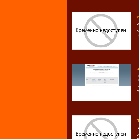
М
М
Р
h
О
О
о
Р
h
П
Г
Р