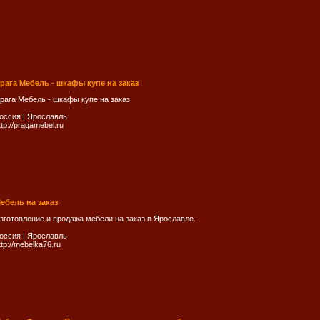
рага Мебель - шкафы купе на заказ
рага Мебель - шкафы купе на заказ
оссия
|
Ярослaвль
ttp://pragamebel.ru
ебель на заказ
зготовление и продажа мебели на заказ в Ярославле.
оссия
|
Ярослaвль
ttp://mebelka76.ru