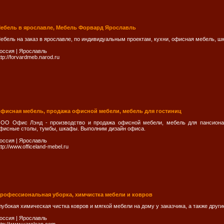
ебель в ярославле, Мебель Форвард Ярославль
ебель на заказ в ярославле, по индивидуальным проектам, кухни, офисная мебель, шк
оссия
|
Ярослaвль
ttp://forvardmeb.narod.ru
фисная мебель, продажа офисной мебели, мебель для гостиниц
ОО Офис Лэнд - производство и продажа офисной мебели, мебель для пансионат
фисные столы, тумбы, шкафы. Выполним дизайн офиса.
оссия
|
Ярослaвль
ttp://www.officeland-mebel.ru
рофессиональная уборка, химчистка мебели и ковров
лубокая химическая чистка ковров и мягкой мебели на дому у заказчика, а также друг
оссия
|
Ярослaвль