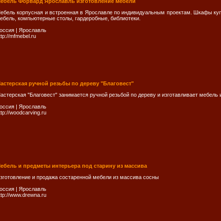
ебель Форвард Ярославль изготовление мебели
ебель корпусная и встроенная в Ярославле по индивидуальным проектам. Шкафы куп
ебель, компьютерные столы, гардеробные, библиотеки.
оссия
|
Ярослaвль
ttp://mfmebel.ru
астерская ручной резьбы по дереву "Благовест"
астерская "Благовест" занимается ручной резьбой по дереву и изготавливает мебель 
оссия
|
Ярослaвль
ttp://woodcarving.ru
ебель и предметы интерьера под старину из массива
зготовление и продажа состаренной мебели из массива сосны
оссия
|
Ярослaвль
ttp://www.drewna.ru