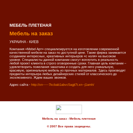
МЕБЕЛЬ ПЛЕТЕНАЯ
Мебель на заказ
УКРАИНА - КИЕВ
Компания «Mebel Арт» специализируется на изготовлении современной
качественной мебели на заказ по доступной цене. Также фирма занимается
созданием интересных, креативных интерьеров «с ноля» на высоком
уровне. Специалисты данной компании смогут воплотить в реальность
любой проект клиента в строго оговоренные сроки. Главная цель компании –
удовлетворить пожелания заказчика и создать для него уникальную,
красивую, оригинальную мебель из прочных материалов. Здесь производят
предметы интерьера любых дизайнерских стилей от классического до
эксклюзивного. Ждем ваших звонков.
Адрес сайта -
http://xn-----7kcbab1abvc5agjt7t.xn--j1amh/
Мебель на заказ - Мебель плетеная
© 2007 Все права защищены.